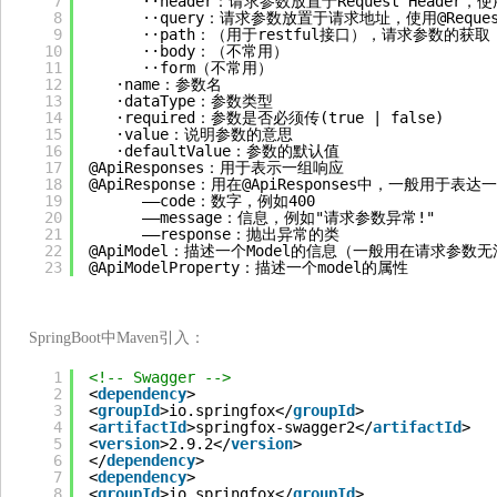
7
··header：请求参数放置于Request Header，使用
8
··query：请求参数放置于请求地址，使用@Reques
9
··path：（用于restful接口），请求参数的获取：@P
10
··body：（不常用）
11
··form（不常用）
12
·name：参数名
13
·dataType：参数类型
14
·required：参数是否必须传(true | false)
15
·value：说明参数的意思
16
·defaultValue：参数的默认值
17
@ApiResponses：用于表示一组响应
18
@ApiResponse：用在@ApiResponses中，一般用于
19
——code：数字，例如400
20
——message：信息，例如"请求参数异常!"
21
——response：抛出异常的类   
22
@ApiModel：描述一个Model的信息（一般用在请求参数无法
23
@ApiModelProperty：描述一个model的属性
SpringBoot中Maven引入：
1
<!-- Swagger -->
2
<
dependency
>
3
<
groupId
>io.springfox</
groupId
>
4
<
artifactId
>springfox-swagger2</
artifactId
>
5
<
version
>2.9.2</
version
>
6
</
dependency
>
7
<
dependency
>
8
<
groupId
>io.springfox</
groupId
>