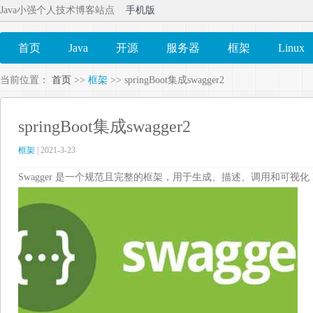
Java小强个人技术博客站点
手机版
首页
Java
开源
服务器
框架
Linux
当前位置：
首页
>>
框架
>> springBoot集成swagger2
springBoot集成swagger2
框架
| 2021-3-23
Swagger 是一个规范且完整的框架，用于生成、描述、调用和可视化 RES