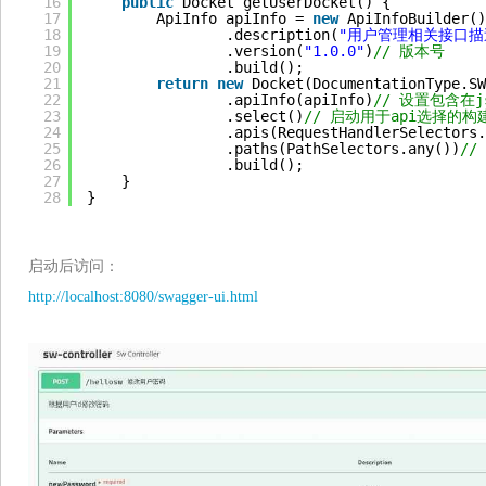
16
public
Docket getUserDocket() {
17
ApiInfo apiInfo = 
new
ApiInfoBuilder()
18
.description(
"用户管理相关接口描
19
.version(
"1.0.0"
)
// 版本号
20
.build();
21
return
new
Docket(DocumentationType.SW
22
.apiInfo(apiInfo)
// 设置包含在js
23
.select()
// 启动用于api选择的构
24
.apis(RequestHandlerSelectors.
25
.paths(PathSelectors.any())
/
26
.build();
27
}
28
}
启动后访问：
http://localhost:8080/swagger-ui.html