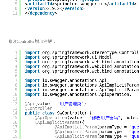
9
<
artifactId
>springfox-swagger-ui</
artifactId
>
10
<
version
>2.9.2</
version
>
11
</
dependency
>
修改Controller增加注解：
1
import
org.springframework.stereotype.Controll
2
import
org.springframework.ui.Model;
3
import
org.springframework.web.bind.annotation
4
import
org.springframework.web.bind.annotation
5
import
org.springframework.web.bind.annotation
6
7
import
io.swagger.annotations.Api;
8
import
io.swagger.annotations.ApiImplicitParam
9
import
io.swagger.annotations.ApiImplicitParam
10
import
io.swagger.annotations.ApiOperation;
11
12
@Api
(value = 
"用户管理类"
)
13
@Controller
14
public
class
SwController {
15
@ApiOperation
(value = 
"修改用户密码"
, notes
16
@ApiImplicitParams
({
17
@ApiImplicitParam
(paramType = 
"que
18
@ApiImplicitParam
(paramType = 
"que
19
@ApiImplicitParam
(paramType = 
"que