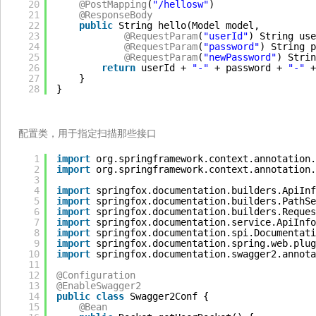
20
@PostMapping
(
"/hellosw"
)
21
@ResponseBody
22
public
String hello(Model model,
23
@RequestParam
(
"userId"
) String use
24
@RequestParam
(
"password"
) String p
25
@RequestParam
(
"newPassword"
) Strin
26
return
userId + 
"-"
+ password + 
"-"
+
27
}
28
}
配置类，用于指定扫描那些接口
1
import
org.springframework.context.annotation.
2
import
org.springframework.context.annotation.
3
4
import
springfox.documentation.builders.ApiInf
5
import
springfox.documentation.builders.PathSe
6
import
springfox.documentation.builders.Reques
7
import
springfox.documentation.service.ApiInfo
8
import
springfox.documentation.spi.Documentati
9
import
springfox.documentation.spring.web.plug
10
import
springfox.documentation.swagger2.annota
11
12
@Configuration
13
@EnableSwagger2
14
public
class
Swagger2Conf {
15
@Bean