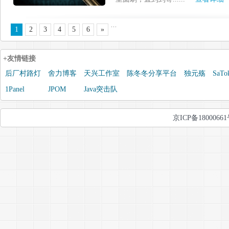
...
1
2
3
4
5
6
»
+友情链接
后厂村路灯
舍力博客
天兴工作室
陈冬冬分享平台
独元殇
SaTo
1Panel
JPOM
Java突击队
京ICP备1800066