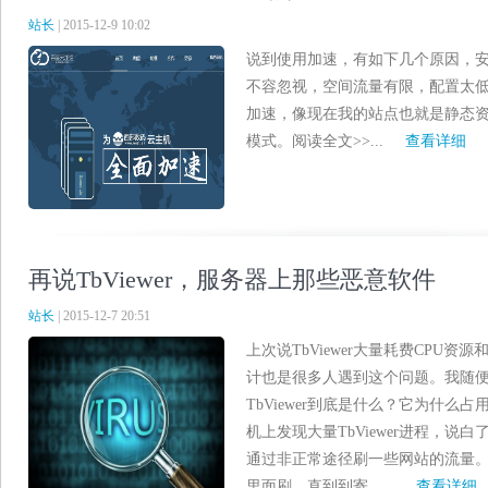
站长
| 2015-12-9 10:02
说到使用加速，有如下几个原因，
不容忽视，空间流量有限，配置太
加速，像现在我的站点也就是静态
模式。阅读全文>>...
查看详细
再说TbViewer，服务器上那些恶意软件
站长
| 2015-12-7 20:51
上次说TbViewer大量耗费CPU
计也是很多人遇到这个问题。我随
TbViewer到底是什么？它为什么
机上发现大量TbViewer进程，
通过非正常途径刷一些网站的流量
里面刷，直到到寄......
查看详细