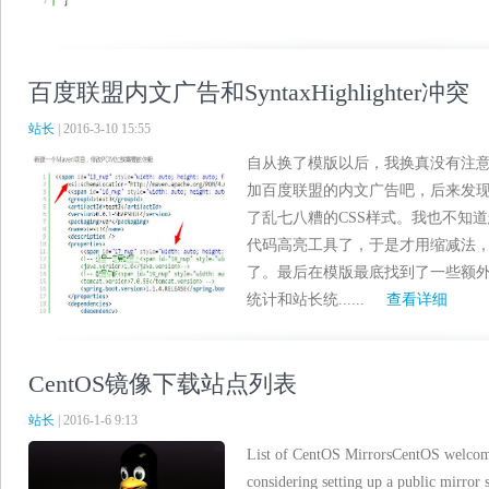
百度联盟内文广告和SyntaxHighlighter冲突
站长
| 2016-3-10 15:55
自从换了模版以后，我换真没有注
加百度联盟的内文广告吧，后来发
了乱七八糟的CSS样式。我也不知
代码高亮工具了，于是才用缩减法，逐步来找
了。最后在模版最底找到了一些额外J
统计和站长统......
查看详细
CentOS镜像下载站点列表
站长
| 2016-1-6 9:13
List of CentOS MirrorsCentOS welcomes
considering setting up a public mirror 