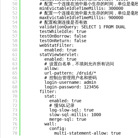
50
# 配置一个连接在池中最小生存的时间，单位是毫
51
minEvictableIdleTimeMillis: 300000
52
# 配置一个连接在池中最大生存的时间，单位是毫
53
maxEvictableIdleTimeMillis: 900000
54
# 配置检测连接是否有效
55
validationQuery: SELECT 1 FROM DUAL
56
testWhileIdle: true
57
testOnBorrow: false
58
testOnReturn: false
59
webStatFilter:
60
enabled: true
61
statViewServlet:
62
enabled: true
63
# 设置白名单，不填则允许所有访问
64
allow:
65
url-pattern: /druid/*
66
# 控制台管理用户名和密码
67
login-username: admin
68
login-password: 123456
69
filter:
70
stat:
71
enabled: true
72
# 慢SQL记录
73
log-slow-sql: true
74
slow-sql-millis: 1000
75
merge-sql: true
76
wall:
77
config:
78
multi-statement-allow: true