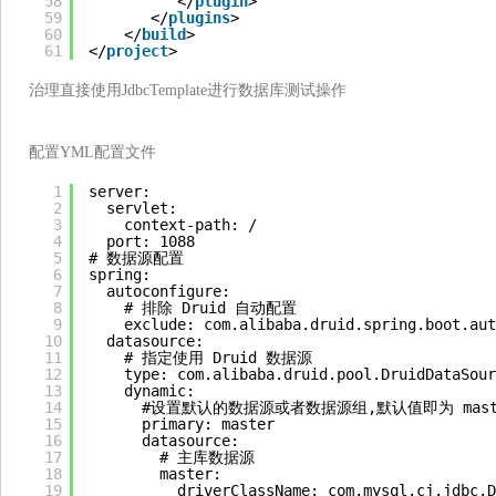
58
</
plugin
>
59
</
plugins
>
60
</
build
>
61
</
project
>
治理直接使用JdbcTemplate进行数据库测试操作
配置YML配置文件
1
server:
2
servlet:
3
context-path: /
4
port: 1088
5
# 数据源配置
6
spring:
7
autoconfigure:
8
# 排除 Druid 自动配置
9
exclude: com.alibaba.druid.spring.boot.aut
10
datasource:
11
# 指定使用 Druid 数据源
12
type: com.alibaba.druid.pool.DruidDataSour
13
dynamic:
14
#设置默认的数据源或者数据源组,默认值即为 mast
15
primary: master
16
datasource:
17
# 主库数据源
18
master:
19
driverClassName: com.mysql.cj.jdbc.D