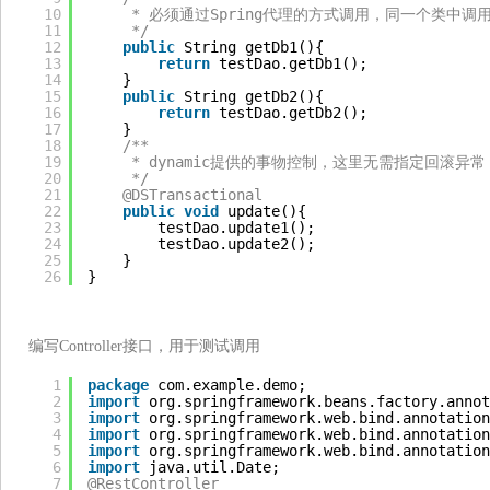
10
* 必须通过Spring代理的方式调用，同一个类中
11
*/
12
public
String getDb1(){
13
return
testDao.getDb1();
14
}
15
public
String getDb2(){
16
return
testDao.getDb2();
17
}
18
/**
19
* dynamic提供的事物控制，这里无需指定回滚异常
20
*/
21
@DSTransactional
22
public
void
update(){
23
testDao.update1();
24
testDao.update2();
25
}
26
}
编写Controller接口，用于测试调用
1
package
com.example.demo;
2
import
org.springframework.beans.factory.annot
3
import
org.springframework.web.bind.annotation
4
import
org.springframework.web.bind.annotation
5
import
org.springframework.web.bind.annotation
6
import
java.util.Date;
7
@RestController