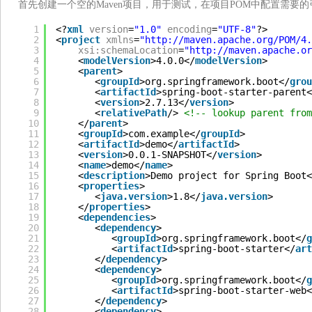
首先创建一个空的Maven项目，用于测试，在项目POM中配置需要的
1
<?
xml
version
=
"1.0"
encoding
=
"UTF-8"
?>
2
<
project
xmlns
=
"
http://maven.apache.org/POM/4.
3
xsi:schemaLocation
=
"
http://maven.apache.or
4
<
modelVersion
>4.0.0</
modelVersion
>
5
<
parent
>
6
<
groupId
>org.springframework.boot</
grou
7
<
artifactId
>spring-boot-starter-parent<
8
<
version
>2.7.13</
version
>
9
<
relativePath
/> 
<!-- lookup parent from
10
</
parent
>
11
<
groupId
>com.example</
groupId
>
12
<
artifactId
>demo</
artifactId
>
13
<
version
>0.0.1-SNAPSHOT</
version
>
14
<
name
>demo</
name
>
15
<
description
>Demo project for Spring Boot<
16
<
properties
>
17
<
java.version
>1.8</
java.version
>
18
</
properties
>
19
<
dependencies
>
20
<
dependency
>
21
<
groupId
>org.springframework.boot</
g
22
<
artifactId
>spring-boot-starter</
art
23
</
dependency
>
24
<
dependency
>
25
<
groupId
>org.springframework.boot</
g
26
<
artifactId
>spring-boot-starter-web<
27
</
dependency
>
28
<
dependency
>