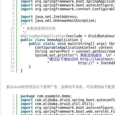
3
import
org.springframework.boot.SpringApplicat
4
import
org.springframework.boot.autoconfigure.
5
import
org.springframework.context.Configurabl
6
7
import
java.net.InetAddress;
8
import
java.net.UnknownHostException;
9
/**
10
* 多数据源测试示例
11
*/
12
@SpringBootApplication
(exclude = DruidDataSour
13
public
class
DemoApplication {
14
public
static
void
main(String[] args) 
thr
15
ConfigurableApplicationContext context 
16
String serverPort = context.getEnvironm
17
System.out.println(
"( 系统启动成功  \n"
18
"通过以下地址访问 
http://localhost:
19
"              
http://
"
+ InetAdd
20
}
21
}
默认druid的管理后台下面带广告，如果你不喜欢，可以增加如下配
1
package
com.example.demo;
2
import
com.alibaba.druid.spring.boot.autoconfi
3
import
com.alibaba.druid.util.Utils;
4
import
org.springframework.boot.autoconfigure.
5
import
org.springframework.boot.web.servlet.Fi