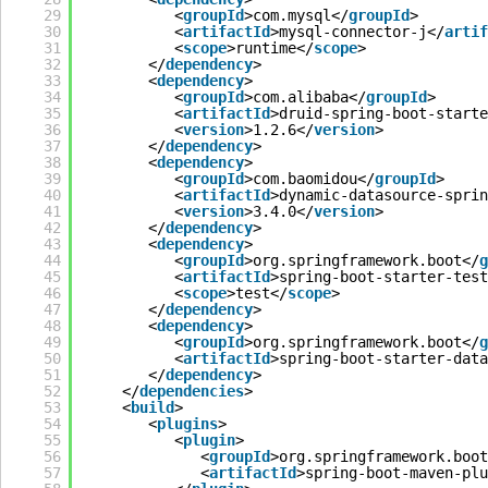
29
<
groupId
>com.mysql</
groupId
>
30
<
artifactId
>mysql-connector-j</
artif
31
<
scope
>runtime</
scope
>
32
</
dependency
>
33
<
dependency
>
34
<
groupId
>com.alibaba</
groupId
>
35
<
artifactId
>druid-spring-boot-starte
36
<
version
>1.2.6</
version
>
37
</
dependency
>
38
<
dependency
>
39
<
groupId
>com.baomidou</
groupId
>
40
<
artifactId
>dynamic-datasource-sprin
41
<
version
>3.4.0</
version
>
42
</
dependency
>
43
<
dependency
>
44
<
groupId
>org.springframework.boot</
g
45
<
artifactId
>spring-boot-starter-test
46
<
scope
>test</
scope
>
47
</
dependency
>
48
<
dependency
>
49
<
groupId
>org.springframework.boot</
g
50
<
artifactId
>spring-boot-starter-data
51
</
dependency
>
52
</
dependencies
>
53
<
build
>
54
<
plugins
>
55
<
plugin
>
56
<
groupId
>org.springframework.boot
57
<
artifactId
>spring-boot-maven-plu