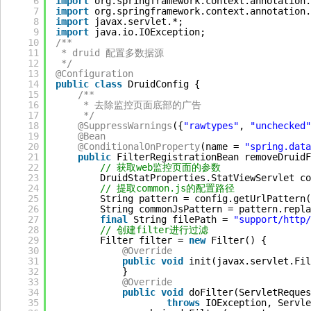
6
import
org.springframework.context.annotation.
7
import
org.springframework.context.annotation.
8
import
javax.servlet.*;
9
import
java.io.IOException;
10
/**
11
* druid 配置多数据源
12
*/
13
@Configuration
14
public
class
DruidConfig {
15
/**
16
* 去除监控页面底部的广告
17
*/
18
@SuppressWarnings
({
"rawtypes"
, 
"unchecked"
19
@Bean
20
@ConditionalOnProperty
(name = 
"spring.data
21
public
FilterRegistrationBean removeDruidF
22
// 获取web监控页面的参数
23
DruidStatProperties.StatViewServlet co
24
// 提取common.js的配置路径
25
String pattern = config.getUrlPattern(
26
String commonJsPattern = pattern.repla
27
final
String filePath = 
"support/http/
28
// 创建filter进行过滤
29
Filter filter = 
new
Filter() {
30
@Override
31
public
void
init(javax.servlet.Fil
32
}
33
@Override
34
public
void
doFilter(ServletReques
35
throws
IOException, Servle