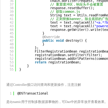
36
chain.doFilter(request, respon
37
// 重置缓冲区，响应头不会被重置
38
response.resetBuffer();
39
// 获取common.js
40
String text = Utils.readFromRe
41
// 正则替换banner, 除去底部的广
42
text = text.replaceAll(
"<a.*?b
43
text = text.replaceAll(
"powere
44
response.getWriter().write(tex
45
}
46
@Override
47
public
void
destroy() {
48
}
49
};
50
FilterRegistrationBean registrationBea
51
registrationBean.setFilter(filter);
52
registrationBean.addUrlPatterns(common
53
return
registrationBean;
54
}
55
}
通过Controller接口访问查询和更新操作，注意注解
1
@DSTransactional
是dynamic用于控制多数据源事物的，可Dao中的异常放开查看效果。