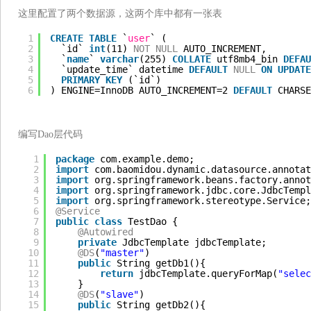
这里配置了两个数据源，这两个库中都有一张表
1
CREATE
TABLE
`
user
` (
2
`id` 
int
(11) 
NOT
NULL
AUTO_INCREMENT,
3
`
name
` 
varchar
(255) 
COLLATE
utf8mb4_bin 
DEFAU
4
`update_time` datetime 
DEFAULT
NULL
ON
UPDATE
5
PRIMARY
KEY
(`id`)
6
) ENGINE=InnoDB AUTO_INCREMENT=2 
DEFAULT
CHARSE
编写Dao层代码
1
package
com.example.demo;
2
import
com.baomidou.dynamic.datasource.annotat
3
import
org.springframework.beans.factory.annot
4
import
org.springframework.jdbc.core.JdbcTempl
5
import
org.springframework.stereotype.Service;
6
@Service
7
public
class
TestDao {
8
@Autowired
9
private
JdbcTemplate jdbcTemplate;
10
@DS
(
"master"
)
11
public
String getDb1(){
12
return
jdbcTemplate.queryForMap(
"selec
13
}
14
@DS
(
"slave"
)
15
public
String getDb2(){