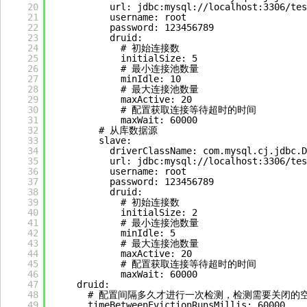
20
url: jdbc:
mysql://localhost:3306/tes
21
username: root
22
password: 123456789
23
druid:
24
# 初始连接数
25
initialSize: 5
26
# 最小连接池数量
27
minIdle: 10
28
# 最大连接池数量
29
maxActive: 20
30
# 配置获取连接等待超时的时间
31
maxWait: 60000
32
# 从库数据源
33
slave:
34
driverClassName: com.mysql.cj.jdbc.D
35
url: jdbc:
mysql://localhost:3306/tes
36
username: root
37
password: 123456789
38
druid:
39
# 初始连接数
40
initialSize: 2
41
# 最小连接池数量
42
minIdle: 5
43
# 最大连接池数量
44
maxActive: 20
45
# 配置获取连接等待超时的时间
46
maxWait: 60000
47
druid:
48
# 配置间隔多久才进行一次检测，检测需要关闭的
49
timeBetweenEvictionRunsMillis: 60000