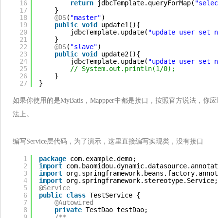
16
return
jdbcTemplate.queryForMap(
"selec
17
}
18
@DS
(
"master"
)
19
public
void
update1(){
20
jdbcTemplate.update(
"update user set 
21
}
22
@DS
(
"slave"
)
23
public
void
update2(){
24
jdbcTemplate.update(
"update user set 
25
// System.out.println(1/0);
26
}
27
}
如果你使用的是MyBatis，Mappper中都是接口，按照官方说法，你应
法上。
编写Service层代码，为了演示，这里直接编写实现类，没有接口
1
package
com.example.demo;
2
import
com.baomidou.dynamic.datasource.annotat
3
import
org.springframework.beans.factory.annot
4
import
org.springframework.stereotype.Service;
5
@Service
6
public
class
TestService {
7
@Autowired
8
private
TestDao testDao;
9
/**