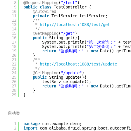
8
@RequestMapping
(
"/test"
)
9
public
class
TestController {
10
@Autowired
11
private
TestService testService;
12
/**
13
* 
http://localhost:1088/test/get
14
*/
15
@GetMapping
(
"/get"
)
16
public
String get(){
17
System.out.println(
"第一次查询："
+ tes
18
System.out.println(
"第二次查询："
+ tes
19
return
"当前时间："
+ 
new
Date().getTim
20
}
21
/**
22
* 
http://localhost:1088/test/update
23
*/
24
@GetMapping
(
"/update"
)
25
public
String update(){
26
testService.update();
27
return
"当前时间："
+ 
new
Date().getTim
28
}
29
}
启动类
1
package
com.example.demo;
2
import
com.alibaba.druid.spring.boot.autoconfi