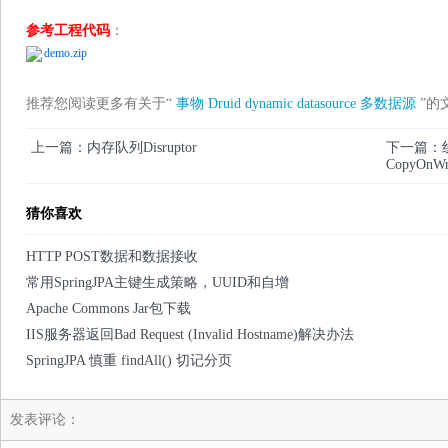
参考工程代码
：
demo.zip
推荐您阅读更多有关于“
事物
Druid
dynamic
datasource
多数据源
”的
上一篇：内存队列Disruptor
下一篇：线
CopyOnWri
猜你喜欢
HTTP POST数据和数据接收
常用SpringJPA主键生成策略，UUID和自增
Apache Commons Jar包下载
IIS服务器返回Bad Request (Invalid Hostname)解决办法
SpringJPA 慎重 findAll() 切记分页
发表评论：