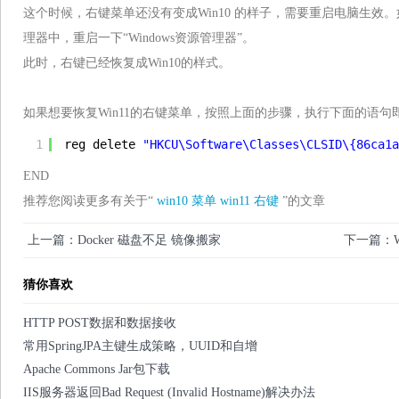
这个时候，右键菜单还没有变成Win10 的样子，需要重启电脑生效
理器中，重启一下“Windows资源管理器”。
此时，右键已经恢复成Win10的样式。
如果想要恢复Win11的右键菜单，按照上面的步骤，执行下面的语句
1
reg delete 
"HKCU\Software\Classes\CLSID\{86ca1a
END
推荐您阅读更多有关于“
win10
菜单
win11
右键
”的文章
上一篇：Docker 磁盘不足 镜像搬家
下一篇：Wi
猜你喜欢
HTTP POST数据和数据接收
常用SpringJPA主键生成策略，UUID和自增
Apache Commons Jar包下载
IIS服务器返回Bad Request (Invalid Hostname)解决办法