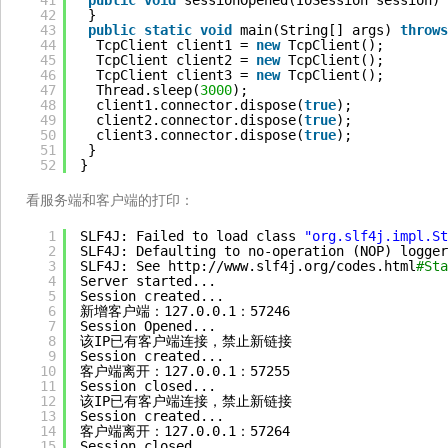
41
public
void
sessionOpened(IoSession session) 
42
}
43
public
static
void
main(String[] args) 
throws
44
TcpClient client1 = 
new
TcpClient();
45
TcpClient client2 = 
new
TcpClient();
46
TcpClient client3 = 
new
TcpClient();
47
Thread.sleep(
3000
);
48
client1.connector.dispose(
true
);
49
client2.connector.dispose(
true
);
50
client3.connector.dispose(
true
);
51
}
52
}
看服务端和客户端的打印：
1
SLF4J: Failed to load class 
"org.slf4j.impl.St
2
SLF4J: Defaulting to no-operation (NOP) logger
3
SLF4J: See http:
//www
.slf4j.org
/codes
.html
#Sta
4
Server started...
5
Session created...
6
新增客户端：127.0.0.1：57246
7
Session Opened...
8
该IP已有客户端连接，禁止新链接
9
Session created...
10
客户端离开：127.0.0.1：57255
11
Session closed...
12
该IP已有客户端连接，禁止新链接
13
Session created...
14
客户端离开：127.0.0.1：57264
15
Session closed...