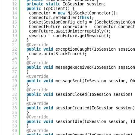
12
private
static
IoSession session;
13
public
TcpClient() {
14
connector = 
new
NioSocketConnector();
15
connector.setHandler(
this
);
16
SocketSessionConfig dcfg = (SocketSessionCon
17
ConnectFuture connFuture = connector.connect
18
connFuture.awaitUninterruptibly();
19
session = connFuture.getSession();
20
}
21
@Override
22
public
void
exceptionCaught(IoSession session
23
cause.printStackTrace();
24
}
25
@Override
26
public
void
messageReceived(IoSession session
27
}
28
@Override
29
public
void
messageSent(IoSession session, Ob
30
}
31
@Override
32
public
void
sessionClosed(IoSession session) 
33
}
34
@Override
35
public
void
sessionCreated(IoSession session)
36
}
37
@Override
38
public
void
sessionIdle(IoSession session, Id
39
}
40
@Override