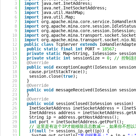
3
import
java.net.InetAddress;
4
import
java.net.InetSocketAddress;
5
import
java.util.HashMap;
6
import
java.util.Map;
7
import
org.apache.mina.core.service.IoHandlerA
8
import
org.apache.mina.core.session.IdleStatus
9
import
org.apache.mina.core.session.IoSession;
10
import
org.apache.mina.transport.socket.Socket
11
import
org.apache.mina.transport.socket.nio.Ni
12
public
class
TcpServer 
extends
IoHandlerAdapte
13
public
static
final
int
PORT = 
18567
;
14
private
static
Map<String, IoSession> session
15
private
static
int
sessionSize = 
0
; 
// 控制连
16
@Override
17
public
void
exceptionCaught(IoSession session
18
cause.printStackTrace();
19
session.close(
true
);
20
}
21
@Override
22
public
void
messageReceived(IoSession session
23
}
24
@Override
25
public
void
sessionClosed(IoSession session) 
26
InetSocketAddress inetSocketAddress = (InetS
27
InetAddress address = inetSocketAddress.getA
28
String ip = address.getHostAddress();
29
int
port = inetSocketAddress.getPort();
30
// 这里是有这个IP才能移除且总数减一，如果你不想
31
if
(
null
!= sessions_ip.get(ip)) {
32
System.out.println(
"客户端离开："
+ ip + 
"：