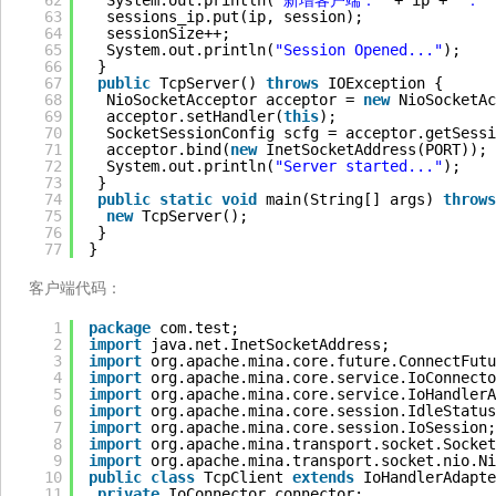
62
System.out.println(
"新增客户端："
+ ip + 
"："
63
sessions_ip.put(ip, session);
64
sessionSize++;
65
System.out.println(
"Session Opened..."
);
66
}
67
public
TcpServer() 
throws
IOException {
68
NioSocketAcceptor acceptor = 
new
NioSocketAc
69
acceptor.setHandler(
this
);
70
SocketSessionConfig scfg = acceptor.getSessi
71
acceptor.bind(
new
InetSocketAddress(PORT));
72
System.out.println(
"Server started..."
);
73
}
74
public
static
void
main(String[] args) 
throws
75
new
TcpServer();
76
}
77
}
客户端代码：
1
package
com.test;
2
import
java.net.InetSocketAddress;
3
import
org.apache.mina.core.future.ConnectFutu
4
import
org.apache.mina.core.service.IoConnecto
5
import
org.apache.mina.core.service.IoHandlerA
6
import
org.apache.mina.core.session.IdleStatus
7
import
org.apache.mina.core.session.IoSession;
8
import
org.apache.mina.transport.socket.Socket
9
import
org.apache.mina.transport.socket.nio.Ni
10
public
class
TcpClient 
extends
IoHandlerAdapte
11
private
IoConnector connector;