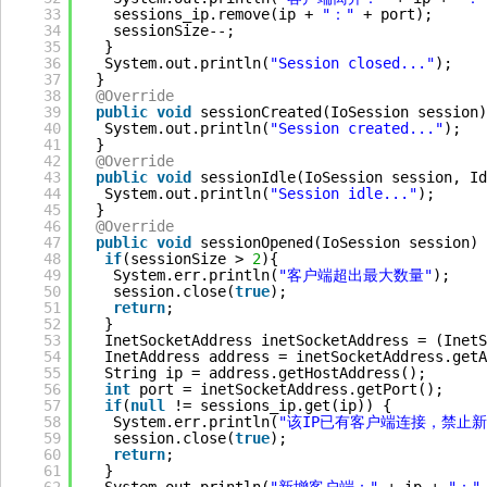
33
sessions_ip.remove(ip + 
"："
+ port);
34
sessionSize--;
35
}
36
System.out.println(
"Session closed..."
);
37
}
38
@Override
39
public
void
sessionCreated(IoSession session)
40
System.out.println(
"Session created..."
);
41
}
42
@Override
43
public
void
sessionIdle(IoSession session, Id
44
System.out.println(
"Session idle..."
);
45
}
46
@Override
47
public
void
sessionOpened(IoSession session) 
48
if
(sessionSize > 
2
){
49
System.err.println(
"客户端超出最大数量"
);
50
session.close(
true
);
51
return
;
52
}
53
InetSocketAddress inetSocketAddress = (InetS
54
InetAddress address = inetSocketAddress.getA
55
String ip = address.getHostAddress();
56
int
port = inetSocketAddress.getPort();
57
if
(
null
!= sessions_ip.get(ip)) {
58
System.err.println(
"该IP已有客户端连接，禁止新
59
session.close(
true
);
60
return
;
61
}