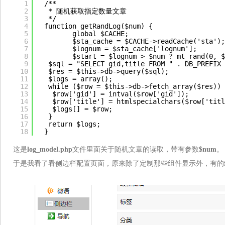
1
/**
2
* 随机获取指定数量文章
3
*/
4
function getRandLog($num) {
5
global $CACHE;
6
$sta_cache = $CACHE->readCache('sta');
7
$lognum = $sta_cache['lognum'];
8
$start = $lognum > $num ? mt_rand(0, $
9
$sql = "SELECT gid,title FROM " . DB_PREFIX 
10
$res = $this->db->query($sql);
11
$logs = array();
12
while ($row = $this->db->fetch_array($res)) 
13
$row['gid'] = intval($row['gid']);
14
$row['title'] = htmlspecialchars($row['titl
15
$logs[] = $row;
16
}
17
return $logs;
18
}
这是
log_model.php
文件里面关于随机文章的读取，带有参数
$num
。
于是我看了看侧边栏配置页面，原来除了定制那些组件显示外，有的