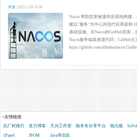
开源
| 2022-1-29 14:38
Nacos 帮助您更敏捷和容易地构建、
建以“服务”为中心的现代应用架构 
基础设施。在Nacos的GitHub
Nacos服务端或者源代码：GitHub
https://github.com/alibaba/nacos GitHu
+友情链接
后厂村路灯
舍力博客
天兴工作室
陈冬冬分享平台
独元殇
SaTo
1Panel
JPOM
Java突击队