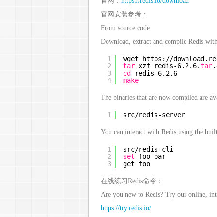
官网：
https://redis.io/download
官网安装参考：
From source code
Download, extract and compile Redis with
1
wget https:
//download
.re
2
tar
xzf redis-6.2.6.
tar
.
3
cd
redis-6.2.6
4
make
The binaries that are now compiled are ava
1
src
/redis-server
You can interact with Redis using the built
1
src
/redis-cli
2
set
foo bar
3
get foo
在线练习Redis命令：
Are you new to Redis? Try our online, inte
https://try.redis.io/