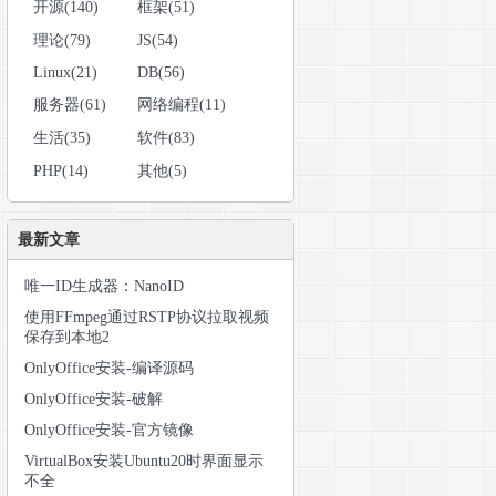
开源(140)
框架(51)
理论(79)
JS(54)
Linux(21)
DB(56)
服务器(61)
网络编程(11)
生活(35)
软件(83)
PHP(14)
其他(5)
最新文章
唯一ID生成器：NanoID
使用FFmpeg通过RSTP协议拉取视频
is-server 
/root/redis/redis-6
.2.4
/bin/
保存到本地2
OnlyOffice安装-编译源码
OnlyOffice安装-破解
OnlyOffice安装-官方镜像
VirtualBox安装Ubuntu20时界面显示
不全