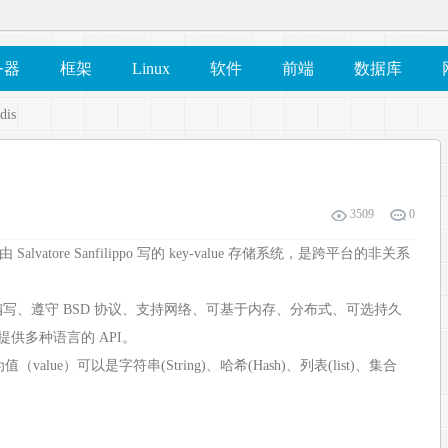
务器
框架
Linux
软件
前端
数据库
dis
3509
0
 是一个由 Salvatore Sanfilippo 写的 key-value 存储系统，是跨平台的非关系
C 语言编写、遵守 BSD 协议、支持网络、可基于内存、分布式、可选持久
并提供多种语言的 API。
alue）可以是字符串(String)、哈希(Hash)、列表(list)、集合