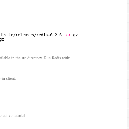
:
dis.io
/releases/redis-6
.2.6.
tar
.gz
gz
ilable in the src directory. Run Redis with:
-in client:
ractive tutorial.