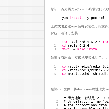
总结：首先需要安装Redis所需要的依
1
yum 
install
-y gcc tcl
上传或者通过wget获得安装包，把文件放到任
解压，编译，安装
1
tar
-xvf redis-6.2.4.
tar
2
cd
redis-6.2.4
3
make
&& 
make
install
如果没有出错，应该就安装成功了。为
1
cp
/root/redis/redis-6
.2
2
cd
/root/redis/redis-6
.2
3
cp
mkreleasehdr.sh redis
编辑conf文件，将daemonize属性改
1
# 绑定地址，默认是127.0
2
# By default, if no "bi
3
# for connections from 
4
# It is possible to lis