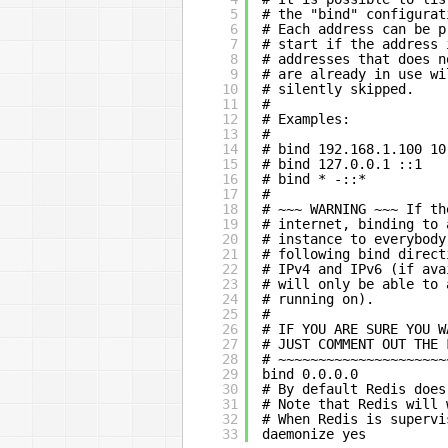
5
# the "bind" configurat
6
# Each address can be p
7
# start if the address 
8
# addresses that does n
9
# are already in use wi
10
# silently skipped.
11
#
12
# Examples:
13
#
14
# bind 192.168.1.100 10
15
# bind 127.0.0.1 ::1   
16
# bind * -::*          
17
#
18
# ~~~ WARNING ~~~ If th
19
# internet, binding to 
20
# instance to everybody
21
# following bind direct
22
# IPv4 and IPv6 (if ava
23
# will only be able to 
24
# running on).
25
#
26
# IF YOU ARE SURE YOU W
27
# JUST COMMENT OUT THE 
28
# ~~~~~~~~~~~~~~~~~~~~~
29
bind 0.0.0.0
30
# By default Redis does
31
# Note that Redis will 
32
# When Redis is supervi
33
daemonize yes