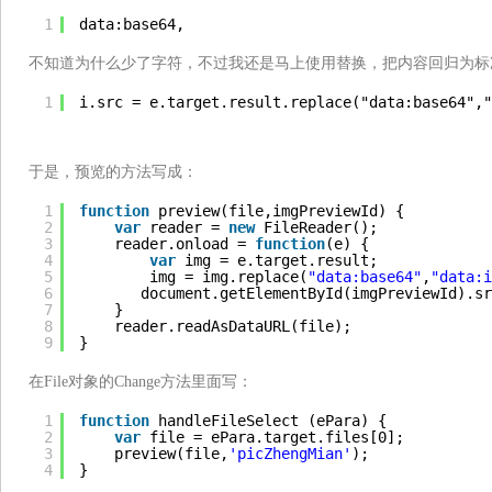
1
data:base64,
不知道为什么少了字符，不过我还是马上使用替换，把内容回归为标
1
i.src = e.target.result.replace("data:base64","
于是，预览的方法写成：
1
function
preview(file,imgPreviewId) {
2
var
reader = 
new
FileReader();
3
reader.onload = 
function
(e) {
4
var
img = e.target.result;
5
img = img.replace(
"data:base64"
,
"data:i
6
document.getElementById(imgPreviewId).sr
7
}
8
reader.readAsDataURL(file);
9
}
在File对象的Change方法里面写：
1
function
handleFileSelect (ePara) {
2
var
file = ePara.target.files[0];
3
preview(file,
'picZhengMian'
);
4
}