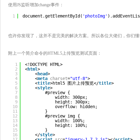
使用JS监听增加change事件：
1
document.getElementById(
'photoImg'
).addEventLis
也许你发现了，这并不是完美的解决方案。所以各位大佬们，你们懂
附上一个简介命令的HTML5上传预览测试页面：
1
<!DOCTYPE HTML>
2
<
html
>
3
<
head
>
4
<
meta
charset
=
"utf-8"
>
5
<
title
>html5 图片上传预览</
title
>
6
<
style
>
7
#preview {
8
width: 300px;
9
height: 300px;
10
overflow: hidden;
11
}
12
#preview img {
13
width: 100%;
14
height: 100%;
15
}
16
</
style
>
17
<
script
src
=
"jquery-1.7.2.js"
></
script
>