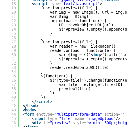
18
<
script
type
=
"text/javascript"
>
19
function preview1(file) {
20
var img = new Image(), url = img.s
21
var $img = $(img)
22
img.onload = function() {
23
URL.revokeObjectURL(url)
24
$('#preview').empty().append($
25
}
26
}
27
function preview2(file) {
28
var reader = new FileReader()
29
reader.onload = function(e) {
30
var $img = $('<
img
>').attr("sr
31
$('#preview').empty().append($
32
}
33
reader.readAsDataURL(file)
34
}
35
$(function() {
36
$('[type=file]').change(function(e
37
var file = e.target.files[0]
38
preview1(file)
39
})
40
})
41
</
script
>
42
</
head
>
43
<
body
>
44
<
form
enctype
=
"multipart/form-data"
action
=
""
45
<
input
type
=
"file"
name
=
"imageUpload"
/>
46
<
div
id
=
"preview"
style
=
"width: 300px;heig