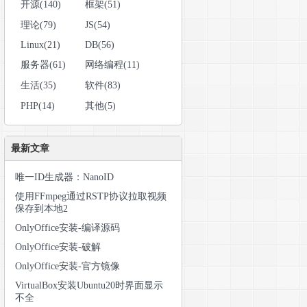
开源(140)
框架(51)
理论(79)
JS(54)
Linux(21)
DB(56)
2Nzg0MzI2Mzl9.wDGa4FWi9Ok5WlWvhvhrorvjgdd9R1rYWu8nZLWANW
服务器(61)
网络编程(11)
生活(35)
软件(83)
PHP(14)
其他(5)
最新文章
xNjgxMDI0NjM5LCJpYXQiOjE2Nzg0MzI2Mzl9.wDGa4FWi9Ok5WlWvhv
唯一ID生成器：NanoID
使用FFmpeg通过RSTP协议拉取视频
保存到本地2
OnlyOffice安装-编译源码
OnlyOffice安装-破解
OnlyOffice安装-官方镜像
VirtualBox安装Ubuntu20时界面显示
不全