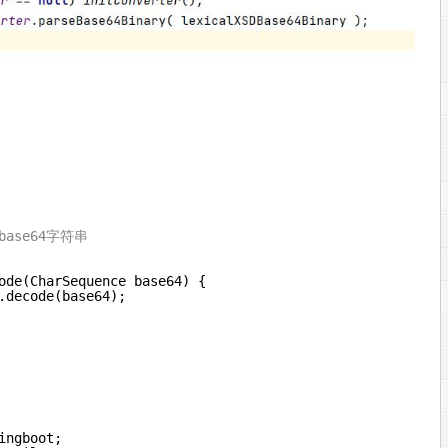
的base64字符串
ode(CharSequence base64) {
.decode(base64);
ingboot;