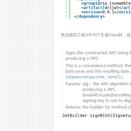
2
<
groupId
>io.jsonwebto
3
<
artifactId
>jjwt</
art
4
<
version
>0.9.1</
versi
5
</
dependency
>
然后跟踪工程A中JWT生成Token时，