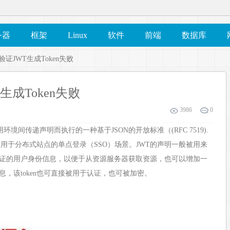
务器
框架
Linux
软件
前端
数据库
箱验证JWT生成Token失败
T生成Token失败
3986
0
了在网络应用环境间传递声明而执行的一种基于JSON的开放标准（(RFC 7519).
适用于分布式站点的单点登录（SSO）场景。JWT的声明一般被用来
证的用户身份信息，以便于从资源服务器获取资源，也可以增加一
，该token也可直接被用于认证，也可被加密。