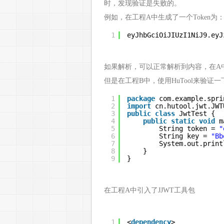
时，发现验证是失败的。
例如，在工程A中生成了一个Token为
1
eyJhbGciOiJIUzI1NiJ9.eyJ
如果解析，可以正常解析到内容，在A
但是在工程B中，使用HuTool来验证一下
1
package
com.example.spri
2
import
cn.hutool.jwt.JWT
3
public
class
JwtTest {
4
public
static
void
m
5
String token = 
"
6
String key = 
"Bb
7
System.out.print
8
}
9
}
在工程A中引入了JJWT工具包
1
<
dependency
>