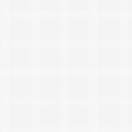
oxNjgxMDI0NjM5LCJpYXQiOjE2Nzg0MzI2Mzl9.wDGa4FWi9Ok5WlWvh
));