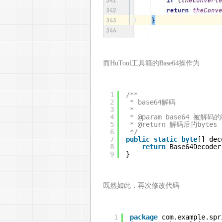
而HuTool工具箱的Base64操作为
1
/**
2
* base64解码
3
*
4
* @param base64 被解码
5
* @return 解码后的bytes
6
*/
7
public
static
byte
[] dec
8
return
Base64Decoder
9
}
既然如此，再次修改代码
1
package
com.example.spr