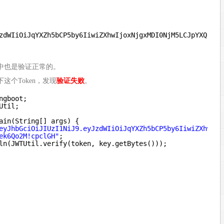
：
zdWIiOiJqYXZh5bCP5by6IiwiZXhwIjoxNjgxMDI0NjM5LCJpYXQiOjE
中也是验证正常的。
这个Token，发现
验证失败
。
ngboot;
Util;
ain(String[] args) {
eyJhbGciOiJIUzI1NiJ9.eyJzdWIiOiJqYXZh5bCP5by6IiwiZXhwIjo
ek6Qo2M!cpclGH"
;
ln(JWTUtil.verify(token, key.getBytes()));