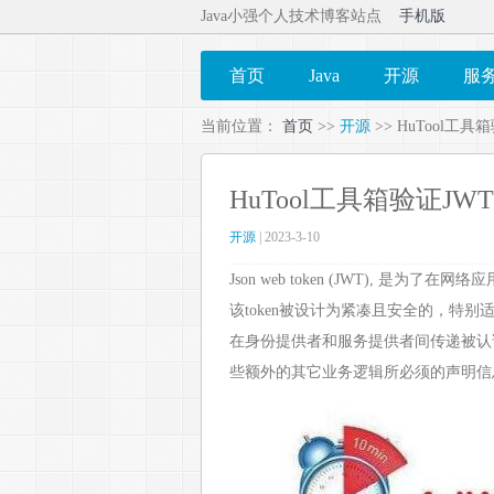
Java小强个人技术博客站点
手机版
首页
Java
开源
服
当前位置：
首页
>>
开源
>> HuTool工具
HuTool工具箱验证JW
开源
| 2023-3-10
Json web token (JWT), 是为
该token被设计为紧凑且安全的，特别
在身份提供者和服务提供者间传递被认
些额外的其它业务逻辑所必须的声明信息