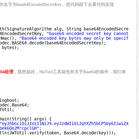
base64EncodedSecretKey，把代码跟下去看代码实现
th(SignatureAlgorithm alg, String base64EncodedSecretKey
4EncodedSecretKey, 
"base64-encoded secret key cannot be 
Hmac(), 
"Base64-encoded key bytes may only be specified 
odec.BASE64.decode(base64EncodedSecretKey);
 bytes);
64处理
，既然如此，HuTool工具箱也有关于Base64的操作，我们来
ingboot;
odec.Base64;
TUtil;
main(String[] args) {
"eyJhbGciOiJIUzI1NiJ9.eyJzdWIiOiJqYXZh5bCP5by6IiwiZXhwIj
bek6Qo2M!cpclGH"
;
tln(JWTUtil.verify(token, Base64.decode(key)));