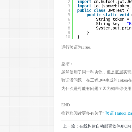
2
import
cn.hutool.jwt.JW
3
import
io.jsonwebtoken.
4
public
class
JwtTest {
5
public
static
void
6
String token = 
7
String key = 
"B
8
System.out.prin
9
}
10
}
运行验证为True。
总结：
虽然使用了同一种协议，但是底层实现的
验证没问题，在工程B中生成的Toke
为什么是可能有问题？因为如果你使用
END
推荐您阅读更多有关于“
验证
Hutool
Ba
上一篇：在线构建自动部署软件JPOM