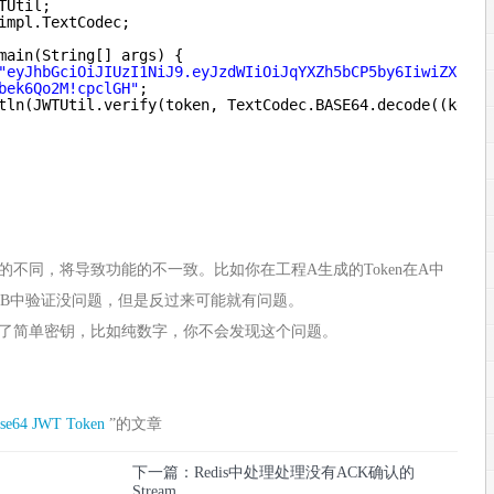
TUtil;
impl.TextCodec;
main(String[] args) {
"eyJhbGciOiJIUzI1NiJ9.eyJzdWIiOiJqYXZh5bCP5by6IiwiZXhwIj
bek6Qo2M!cpclGH"
;
tln(JWTUtil.verify(token, TextCodec.BASE64.decode((key))
不同，将导致功能的不一致。比如你在工程A生成的Token在A中
n在B中验证没问题，但是反过来可能就有问题。
了简单密钥，比如纯数字，你不会发现这个问题。
se64
JWT
Token
”的文章
下一篇：Redis中处理处理没有ACK确认的
Stream