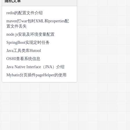
随机文章
redis的配置文件介绍
maven打war包时XML和properties配
置文件丢失
) {
null or empty."
);
node.js安装及环境变量配置
for HMAC signatures.  If using RSA or Elliptic Curve, us
SpringBoot实现定时任务
Java工具类库Hutool
OSHI查看系统信息
Java Native Interface（JNA）介绍
Mybatis分页插件pageHelper的使用
oxNjgxMDI0NjM5LCJpYXQiOjE2Nzg0MzI2Mzl9.wDGa4FWi9Ok5WlWvh