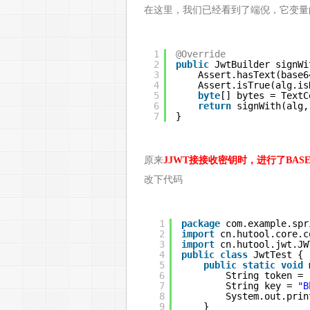
在这里，我们已经看到了端倪，它变量的名字为
1
@Override
2
public
JwtBuilder signWi
3
Assert.hasText(base6
4
Assert.isTrue(alg.is
5
byte
[] bytes = TextC
6
return
signWith(alg,
7
}
原来
JJWT接接收密钥时，进行了BASE
改下代码
1
package
com.example.spr
2
import
cn.hutool.core.c
3
import
cn.hutool.jwt.JW
4
public
class
JwtTest {
5
public
static
void
6
String token = 
7
String key = 
"B
8
System.out.prin
9
}