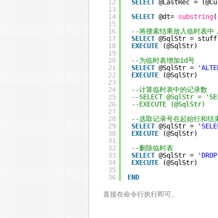
12
SELECT
@LastRec = (@Cu
13
14
SELECT
@dt= 
substring
(
15
16
--将搜索结果放入临时表中，表
17
SELECT
@SqlStr = stuff
18
EXECUTE
(@SqlStr)
19
20
--为临时表增加id号
21
SELECT
@SqlStr = 
'ALTE
22
EXECUTE
(@SqlStr)
23
24
--计算临时表中的记录数
25
--SELECT @SqlStr = 'SE
26
--EXECUTE (@SqlStr)
27
28
--选取记录号在起始行和结
29
SELECT
@SqlStr = 
'SELE
30
EXECUTE
(@SqlStr)
31
32
--删除临时表
33
SELECT
@SqlStr = 
'DROP
34
EXECUTE
(@SqlStr) 
35
36
END
直接在命令行执行即可。