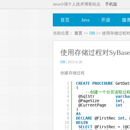
Java小强个人技术博客站点
手机版
首页
Java
开源
服
当前位置：
首页
>>
DB
>> 使用存储过程对
使用存储过程对SyBa
DB
| 2015-6-28
创建存储过程
1
CREATE
PROCEDURE
GetDat
2
(
3
--创建一个分页读取过
4
@SqlStr         
varcha
5
@PageSize       
int
,  
6
@CurrentPage    
int
7
)
8
AS
9
DECLARE
@FirstRec 
int
, 
10
BEGIN
11
SELECT
@FirstRec = (@C