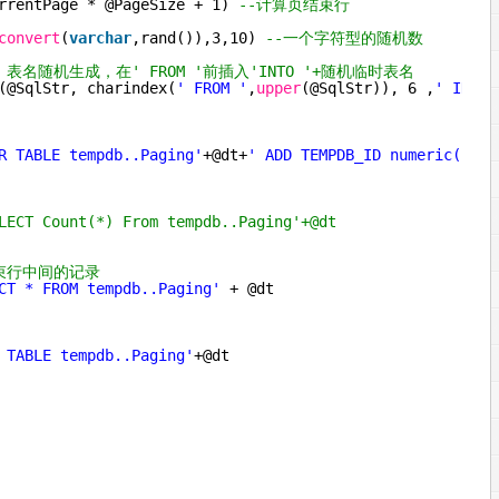
rrentPage * @PageSize + 1) 
--计算页结束行
convert
(
varchar
,rand()),3,10) 
--一个字符型的随机数
名随机生成，在' FROM '前插入'INTO '+随机临时表名
(@SqlStr, charindex(
' FROM '
,
upper
(@SqlStr)), 6 ,
' INTO 
R TABLE tempdb..Paging'
+@dt+
' ADD TEMPDB_ID numeric(10) 
LECT Count(*) From tempdb..Paging'+@dt
束行中间的记录
CT * FROM tempdb..Paging'
+ @dt                      + 
'
 TABLE tempdb..Paging'
+@dt