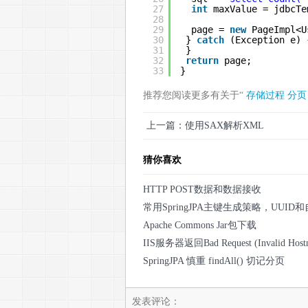
27
int
maxValue = jdbcTe
28
29
page = 
new
PageImpl<U
30
} 
catch
(Exception e) 
31
} 
32
return
page;
33
}
推荐您阅读更多有关于“
存储过程
分页
上一篇：使用SAX解析XML
猜你喜欢
HTTP POST数据和数据接收
常用SpringJPA主键生成策略，UUID
Apache Commons Jar包下载
IIS服务器返回Bad Request (Invalid H
SpringJPA 慎重 findAll() 切记分页
发表评论：