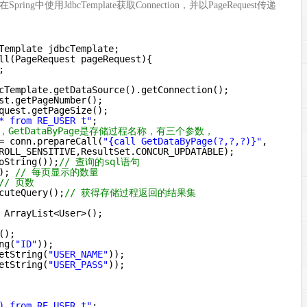
ng中使用JdbcTemplate获取Connection，并以PageRequest传递
Template jdbcTemplate;
ll(PageRequest pageRequest){
;
cTemplate.getDataSource().getConnection();
st.getPageNumber();
quest.getPageSize();
* from RE_USER t"
;
，GetDataByPage是存储过程名称，有三个参数，
= conn.prepareCall(
"{call GetDataByPage(?,?,?)}"
,
ROLL_SENSITIVE,ResultSet.CONCUR_UPDATABLE);
oString());
// 查询的sql语句
); 
// 每页显示的数量
// 页数
cuteQuery();
// 获得存储过程返回的结果集
ArrayList<User>();
();  
ng(
"ID"
));  
etString(
"USER_NAME"
));
etString(
"USER_PASS"
));
) from RE_USER t"
;