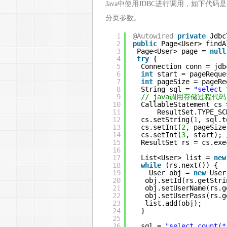
Java中使用JDBC进行调用，如下代码是在Spri
分页参数。
1
@Autowired
private
Jdbc
2
public
Page<User> findA
3
Page<User> page = 
null
4
try
{
5
Connection conn = jdb
6
int
start = pageReque
7
int
pageSize = pageRe
8
String sql = 
"select 
9
// java调用存储过程代码
10
CallableStatement cs 
11
ResultSet.TYPE_SC
12
cs.setString(
1
, sql.t
13
cs.setInt(
2
, pageSize
14
cs.setInt(
3
, start); 
15
ResultSet rs = cs.exe
16
17
List<User> list = 
new
18
while
(rs.next()) {
19
User obj = 
new
User
20
obj.setId(rs.getStri
21
obj.setUserName(rs.g
22
obj.setUserPass(rs.g
23
list.add(obj);
24
}
25
26
sql = 
"select count(*