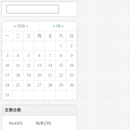
tempdb..Paging'
+@dt+
' FROM '
)
«
2026
»
«
08
»
一
二
三
四
五
六
日
IDENTITY PRIMARY KEY'
1
2
3
4
5
6
7
8
9
10
11
12
13
14
15
16
 WHERE TEMPDB_ID > '
+ 
convert
(
varchar
,@FirstRec)       
17
18
19
20
21
22
23
24
25
26
27
28
29
30
31
文章分类
Java(45)
站长(50)