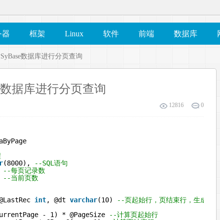
务器
框架
Linux
软件
前端
数据库
SyBase数据库进行分页查询
se数据库进行分页查询
12816
0
aByPage
程
r
(8000), 
--SQL语句
 
--每页记录数
--当前页数
@LastRec 
int
, @dt 
varchar
(10) 
--页起始行，页结束行，生成临
urrentPage - 1) * @PageSize 
--计算页起始行