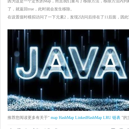
因为这是一个定长的Map，而且我们重写了移除方法，移除方法内判
了，就返回true，此时就会发生移除。
在设置值时模拟访问了一下元素2，发现2访问后排在了11后面，因
推荐您阅读更多有关于“
map
HashMap
LinkedHashMap
LRU
链表
”的