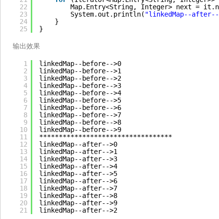
22
Map.Entry<String, Integer> next = it.n
23
System.out.println(
"linkedMap--after--
24
}
25
}
输出效果
1
linkedMap--before-->0
2
linkedMap--before-->1
3
linkedMap--before-->2
4
linkedMap--before-->3
5
linkedMap--before-->4
6
linkedMap--before-->5
7
linkedMap--before-->6
8
linkedMap--before-->7
9
linkedMap--before-->8
10
linkedMap--before-->9
11
**********************************
12
linkedMap--after-->0
13
linkedMap--after-->1
14
linkedMap--after-->3
15
linkedMap--after-->4
16
linkedMap--after-->5
17
linkedMap--after-->6
18
linkedMap--after-->7
19
linkedMap--after-->8
20
linkedMap--after-->9
21
linkedMap--after-->2