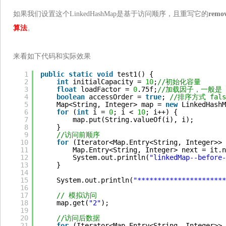
如果我们设置这个LinkedHashMap是基于访问顺序，且重写它的
remov
算法
。
来看如下代码和实际效果
1
public
static
void
test1() {
2
int
initialCapacity = 
10
;
//初始化容量
3
float
loadFactor = 
0
.75f;
//加载因子，一般是 0
4
boolean
accessOrder = 
true
; 
//排序方式 fal
5
Map<String, Integer> map = 
new
LinkedHashM
6
for
(
int
i = 
0
; i < 
10
; i++) {
7
map.put(String.valueOf(i), i);
8
}
9
//访问前顺序
10
for
(Iterator<Map.Entry<String, Integer>> 
11
Map.Entry<String, Integer> next = it.n
12
System.out.println(
"linkedMap--before-
13
}
14
15
System.out.println(
"**********************
16
17
// 模拟访问
18
map.get(
"2"
);
19
20
//访问后数据
21
for
(Iterator<Map.Entry<String, Integer>> 