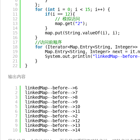
8
}
9
};
10
for
(
int
i = 
0
; i < 
15
; i++) {
11
if
(i == 
12
){
12
// 模拟访问
13
map.get(
"2"
);
14
}
15
map.put(String.valueOf(i), i);
16
}
17
//访问前顺序
18
for
(Iterator<Map.Entry<String, Integer>> 
19
Map.Entry<String, Integer> next = it.n
20
System.out.println(
"linkedMap--before-
21
}
22
}
输出内容
1
linkedMap--before-->6
2
linkedMap--before-->7
3
linkedMap--before-->8
4
linkedMap--before-->9
5
linkedMap--before-->10
6
linkedMap--before-->11
7
linkedMap--before-->2
8
linkedMap--before-->12
9
linkedMap--before-->13
10
linkedMap--before-->14