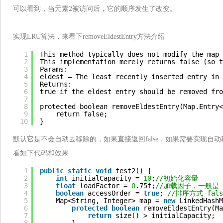
可以看到，当元素2被访问后，它的顺序发生了改变。
实现LRU算法，来看下removeEldestEntry方法介绍
1
This method typically does not modify the map 
2
This implementation merely returns false (so t
3
Params:
4
eldest – The least recently inserted entry in 
5
Returns:
6
true if the eldest entry should be removed fro
7
8
protected boolean removeEldestEntry(Map.Entry<
9
return false;
10
}
默认它是不会自动去移除的，如果直接返回false，如果需要实现自
看如下代码和效果
1
public
static
void
test2() {
2
int
initialCapacity = 
10
;
//初始化容量
3
float
loadFactor = 
0
.75f;
//加载因子，一般是 0
4
boolean
accessOrder = 
true
; 
//排序方式 fal
5
Map<String, Integer> map = 
new
LinkedHashM
6
protected
boolean
removeEldestEntry(Ma
7
return
size() > initialCapacity;