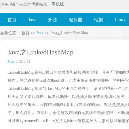
Java小强个人技术博客站点
手机版
首页
Java
开源
服务器
框架
Linux
当前位置：
首页
>>
Java
>> Java之LinkedHashMap
Java之LinkedHashMap
Java
| 2022-2-11
LinkedHashMap是Map接口的哈希表和链接列表实现，具有可预
操作，并允许使用null值和null键。此类不保证映射的顺序，特别
LinkedHashMap实现与HashMap的不同之处在于，后者维护着
列表定义了迭代顺序，该迭代顺序可以是插入顺序或者是访问顺序。
插入顺序的链表，和按访问顺序(调用get方法)的链表。默认是按插
序，那么调用get方法后，会将这次访问的元素移至链表尾部，不断
可以重写removeEldestEntry方法返回true值指定插入元素时移除最