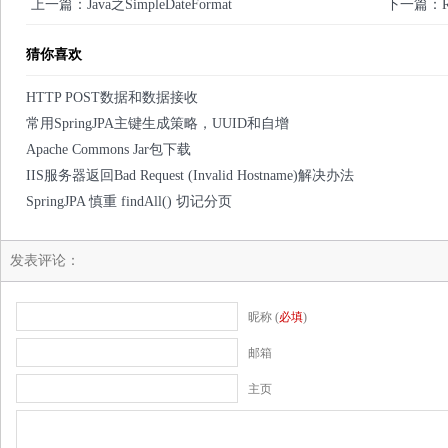
上一篇：Java之SimpleDateFormat
下一篇：R
猜你喜欢
HTTP POST数据和数据接收
常用SpringJPA主键生成策略，UUID和自增
Apache Commons Jar包下载
IIS服务器返回Bad Request (Invalid Hostname)解决办法
SpringJPA 慎重 findAll() 切记分页
发表评论：
昵称 (
必填
)
邮箱
主页