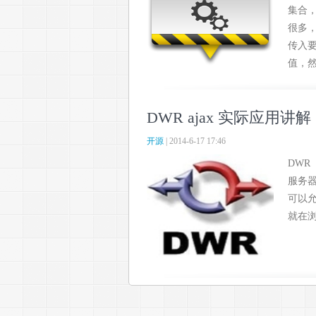
集合，
很多
传入要
值，然..
DWR ajax 实际应用讲解
开源
| 2014-6-17 17:46
DWR（
服务器
可以允
就在浏