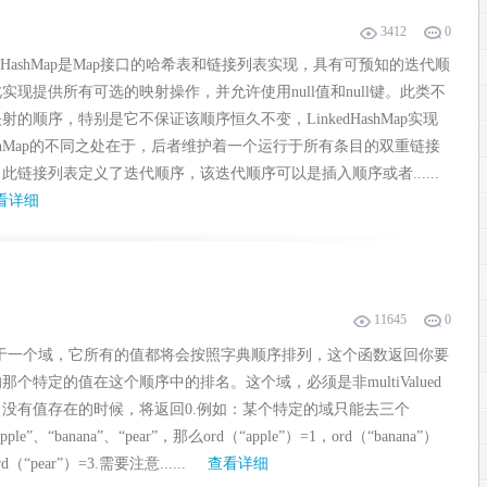
3412
0
kedHashMap是Map接口的哈希表和链接列表实现，具有可预知的迭代顺
实现提供所有可选的映射操作，并允许使用null值和null键。此类不
射的顺序，特别是它不保证该顺序恒久不变，LinkedHashMap实现
shMap的不同之处在于，后者维护着一个运行于所有条目的双重链接
此链接列表定义了迭代顺序，该迭代顺序可以是插入顺序或者......
看详细
11645
0
对于一个域，它所有的值都将会按照字典顺序排列，这个函数返回你要
那个特定的值在这个顺序中的排名。这个域，必须是非multiValued
当没有值存在的时候，将返回0.例如：某个特定的域只能去三个
ple”、“banana”、“pear”，那么ord（“apple”）=1，ord（“banana”）
d（“pear”）=3.需要注意......
查看详细