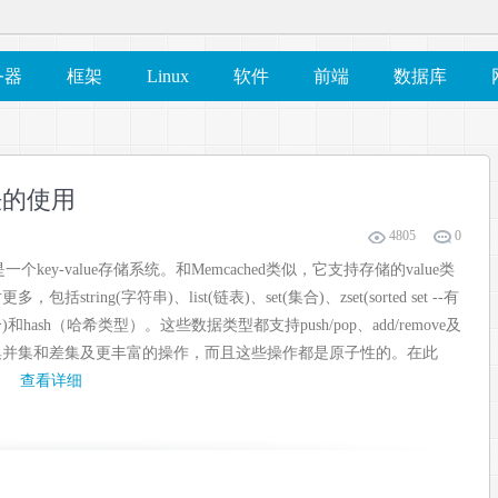
务器
框架
Linux
软件
前端
数据库
方法的使用
4805
0
s是一个key-value存储系统。和Memcached类似，它支持存储的value类
多，包括string(字符串)、list(链表)、set(集合)、zset(sorted set --有
)和hash（哈希类型）。这些数据类型都支持push/pop、add/remove及
集并集和差集及更丰富的操作，而且这些操作都是原子性的。在此
查看详细