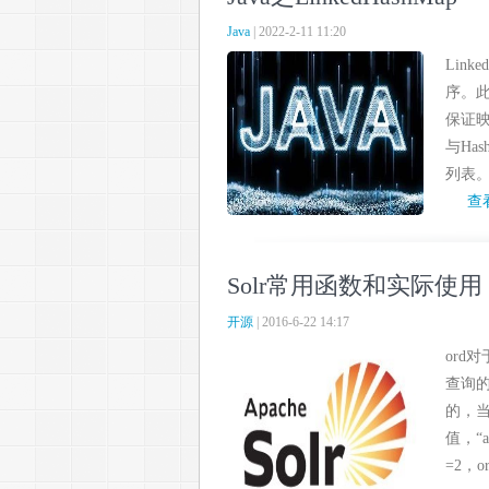
Java
| 2022-2-11 11:20
Lin
序。此
保证映
与Ha
列表。
查
Solr常用函数和实际使用
开源
| 2016-6-22 14:17
ord
查询的
的，
值，“ap
=2，or