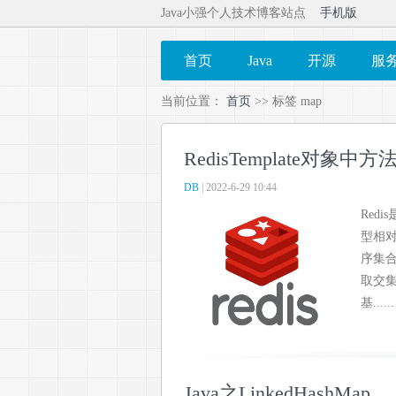
Java小强个人技术博客站点
手机版
首页
Java
开源
服
当前位置：
首页
>> 标签 map
RedisTemplate对象中
DB
| 2022-6-29 10:44
Redi
型相对更
序集合
取交
基......
Java之LinkedHashMap