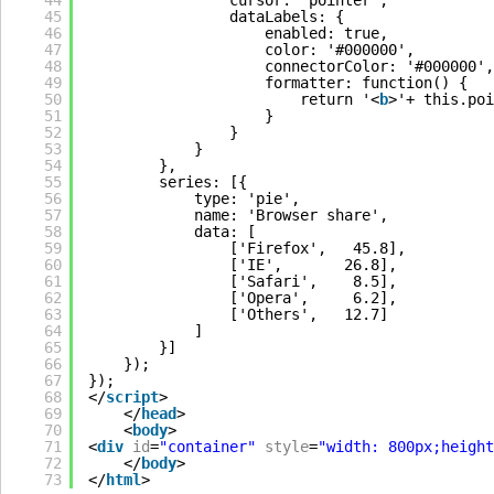
44
cursor: 'pointer',
45
dataLabels: {
46
enabled: true,
47
color: '#000000',
48
connectorColor: '#000000',
49
formatter: function() {
50
return '<
b
>'+ this.poi
51
}
52
}
53
}
54
},
55
series: [{
56
type: 'pie',
57
name: 'Browser share',
58
data: [
59
['Firefox',   45.8],
60
['IE',       26.8],
61
['Safari',    8.5],
62
['Opera',     6.2],
63
['Others',   12.7]
64
]
65
}]
66
});
67
});
68
</
script
>
69
</
head
>
70
<
body
>
71
<
div
id
=
"container"
style
=
"width: 800px;height
72
</
body
>
73
</
html
>