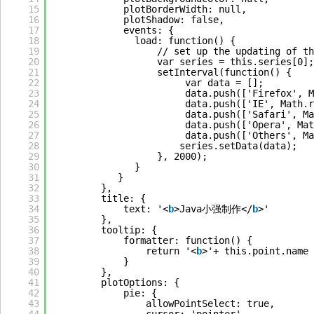
15
plotBorderWidth: null,
16
plotShadow: false,
17
events: {
18
load: function() {
19
// set up the updating of th
20
var series = this.series[0];
21
setInterval(function() {
22
var data = [];
23
data.push(['Firefox', M
24
data.push(['IE', Math.r
25
data.push(['Safari', Ma
26
data.push(['Opera', Mat
27
data.push(['Others', Ma
28
series.setData(data);
29
}, 2000);
30
}
31
}
32
},
33
title: {
34
text: '<
b
>Java小强制作</
b
>'
35
},
36
tooltip: {
37
formatter: function() {
38
return '<
b
>'+ this.point.name 
39
}
40
},
41
plotOptions: {
42
pie: {
43
allowPointSelect: true,