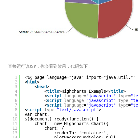
直接运行该JSP，你会看到效果，代码如下：
1
<%@ page language="java" import="java.util.*" 
2
<
html
>
3
<
head
>
4
<
title
>Highcharts Example</
title
>
5
<
script
language
=
"javascript"
type
=
"te
6
<
script
language
=
"javascript"
type
=
"te
7
<
script
language
=
"javascript"
type
=
"te
8
<
script
type
=
"text/javascript"
>
9
var chart;
10
$(document).ready(function() {
11
chart = new Highcharts.Chart({
12
chart: {
13
renderTo: 'container',
14
plotBackgroundColor: null,