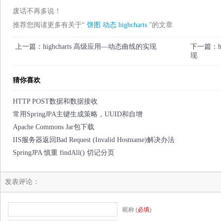
废话不再多说！
推荐您阅读更多有关于“
饼图
动态
highcharts
”的文章
上一篇：highcharts 高级应用—动态曲线的实现
下一篇：h
现
猜你喜欢
HTTP POST数据和数据接收
常用SpringJPA主键生成策略，UUID和自增
Apache Commons Jar包下载
IIS服务器返回Bad Request (Invalid Hostname)解决办法
SpringJPA 慎重 findAll() 切记分页
发表评论：
昵称 (
必填
)