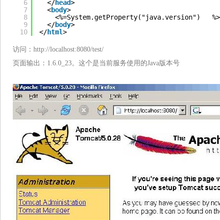
6
</
head
>  
7
<
body
>
8
<%=System.getProperty("java.version")   %>
9
</
body
>
10
</
html
>
访问：http://localhost:8080/test/
页面输出：1.6.0_23。这个是当前服务使用的Java版本号