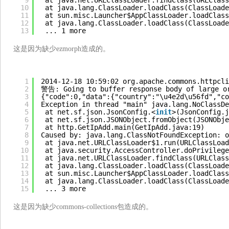
9
at java.net.URLClassLoader.findClass(URLClass
10
at java.lang.ClassLoader.loadClass(ClassLoade
11
at sun.misc.Launcher$AppClassLoader.loadClass
12
at java.lang.ClassLoader.loadClass(ClassLoade
13
... 1 more
这是因为缺少ezmorph造成的。
1
2014-12-18 10:59:02 org.apache.commons.httpcli
2
警告: Going to buffer response body of large or
3
{"code":0,"data":{"country":"\u4e2d\u56fd","co
4
Exception in thread "main" java.lang.NoClassDe
5
at net.sf.json.JsonConfig.<
init
>(JsonConfig.j
6
at net.sf.json.JSONObject.fromObject(JSONObje
7
at http.GetIpAdd.main(GetIpAdd.java:19)
8
Caused by: java.lang.ClassNotFoundException: o
9
at java.net.URLClassLoader$1.run(URLClassLoad
10
at java.security.AccessController.doPrivilege
11
at java.net.URLClassLoader.findClass(URLClass
12
at java.lang.ClassLoader.loadClass(ClassLoade
13
at sun.misc.Launcher$AppClassLoader.loadClass
14
at java.lang.ClassLoader.loadClass(ClassLoade
15
... 3 more
这是因为缺少commons-collections包造成的。