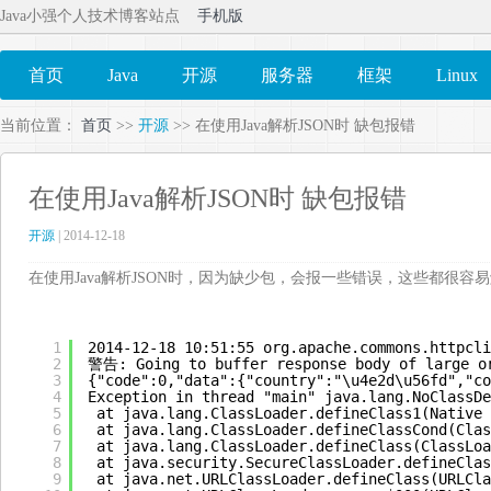
Java小强个人技术博客站点
手机版
首页
Java
开源
服务器
框架
Linux
当前位置：
首页
>>
开源
>> 在使用Java解析JSON时 缺包报错
在使用Java解析JSON时 缺包报错
开源
| 2014-12-18
在使用Java解析JSON时，因为缺少包，会报一些错误，这些都很容
1
2014-12-18 10:51:55 org.apache.commons.httpcli
2
警告: Going to buffer response body of large or
3
{"code":0,"data":{"country":"\u4e2d\u56fd","co
4
Exception in thread "main" java.lang.NoClassDe
5
at java.lang.ClassLoader.defineClass1(Native 
6
at java.lang.ClassLoader.defineClassCond(Clas
7
at java.lang.ClassLoader.defineClass(ClassLoa
8
at java.security.SecureClassLoader.defineClas
9
at java.net.URLClassLoader.defineClass(URLCla