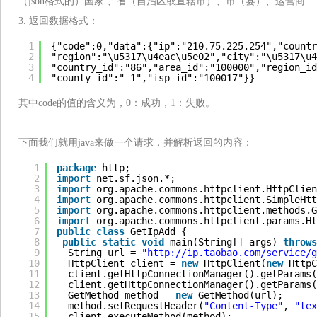
（json格式的）国家 、省（自治区或直辖市）、市（县）、运营商
3. 返回数据格式：
1
{"code":0,"data":{"ip":"210.75.225.254","countr
2
"region":"\u5317\u4eac\u5e02","city":"\u5317\u4
3
"country_id":"86","area_id":"100000","region_id
4
"county_id":"-1","isp_id":"100017"}}
其中code的值的含义为，0：成功，1：失败。
下面我们就用java来做一个请求，并解析返回的内容：
1
package
http;
2
import
net.sf.json.*;
3
import
org.apache.commons.httpclient.HttpClien
4
import
org.apache.commons.httpclient.SimpleHtt
5
import
org.apache.commons.httpclient.methods.G
6
import
org.apache.commons.httpclient.params.Ht
7
public
class
GetIpAdd {
8
public
static
void
main(String[] args) 
throws
9
String url = 
"
http://ip.taobao.com/service/g
10
HttpClient client = 
new
HttpClient(
new
HttpC
11
client.getHttpConnectionManager().getParams(
12
client.getHttpConnectionManager().getParams(
13
GetMethod method = 
new
GetMethod(url);
14
method.setRequestHeader(
"Content-Type"
, 
"tex
15
client.executeMethod(method);