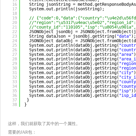
16
String jsonString = method.getResponseBodyAs
17
System.out.println(jsonString);
18
19
// {"code":0,"data":{"country":"\u4e2d\u56fd
20
//"region":"\u5317\u4eac\u5e02","region_id":
21
//"county_id":"110105","isp":"\u8054\u901a",
22
JSONObject jsonObj = JSONObject.fromObject(j
23
String dataJson = jsonObj.getString(
"data"
);
24
JSONObject dataObj = JSONObject.fromObject(d
25
System.out.println(dataObj.getString(
"countr
26
System.out.println(dataObj.getString(
"countr
27
System.out.println(dataObj.getString(
"area"
)
28
System.out.println(dataObj.getString(
"area_i
29
System.out.println(dataObj.getString(
"region
30
System.out.println(dataObj.getString(
"region
31
System.out.println(dataObj.getString(
"city"
)
32
System.out.println(dataObj.getString(
"city_i
33
System.out.println(dataObj.getString(
"county
34
System.out.println(dataObj.getString(
"county
35
System.out.println(dataObj.getString(
"isp"
))
36
System.out.println(dataObj.getString(
"isp_id
37
}
38
}
这样，我们就获取了其中的一个属性。
需要的JAR包：