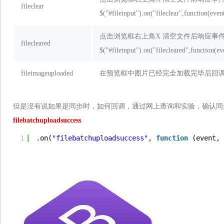
fileclear
$("#fileinput").on("fileclear",function(even
点击浏览框右上角X 清空文件后响应事
filecleared
$("#fileinput").on("filecleared",function(ev
fileimageuploaded
在预览框中图片已经完全加载完毕后回
但是没有说如果是同步时，如何回调，通过网上查询和实验，确认同
filebatchuploadsuccess
1
.on(
"filebatchuploadsuccess"
, 
function
(event, 