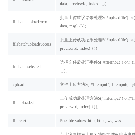
data, previewId, index) {})
批量上传错误结果处理$('#uploadfile').on('fileb
filebatchuploaderror
data, msg) {});
批量上传成功结果处理$('#uploadfile').on('filepr
filebatchuploadsuccess
previewId, index) {});
选择文件后处理事件$("#fileinput").on("filebatch
filebatchselected
{});
upload
文件上传方法$("#fileinput").fileinput("upl
上传成功后处理方法$("#fileinput").on("fileupl
fileuploaded
previewId, index) {});
filereset
Possible values: http, https, ws, wss.
点击浏览框右上角X 清空文件前响应事