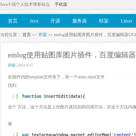
Java小强个人技术博客站点
手机版
首页
Java
开源
服务器
框架
Linux
当前位置：
首页
>>
开源
>> emlog使用贴图库图片插件，百度编辑器UEd
emlog使用贴图库图片插件，百度编辑器U
开源
| 2014-9-15
在插件内的template文件夹下，有一个index.html文件
找到
1
function
insertEdit(data){
这个 方法，这个方法是上传图片成功后的回调方法，在这个方法内修改如
将
1
var
textarea=window.parent.editorMap[
'content'
]