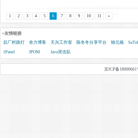
...
1
2
3
4
5
6
7
8
9
10
11
»
+友情链接
后厂村路灯
舍力博客
天兴工作室
陈冬冬分享平台
独元殇
SaTo
1Panel
JPOM
Java突击队
京ICP备1800066