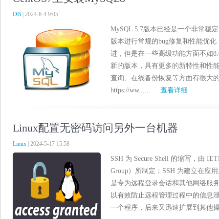
DB
| 2024-6-4 9:05
MySQL 5.7版本已经是一个非常
版本进行常规的bug修复和性能优
进，但是在一些高级功能方面不如8.0
新的版本，具有更多的新特性和性
查询、在线备份恢复等方面有很大
https://ww......
查看详细
Linux配置无密码访问另外一台机器
Linux
| 2024-5-17 15:58
SSH 为 Secure Shell 的缩写，由 I
Group）所制定；SSH 为建立在
是专为远程登录会话和其他网络服务提
以有效防止远程管理过程中的信息泄露问
一个程序，后来又迅速扩展到其他操...