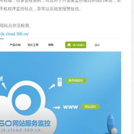
司在做，但多是收费的，而且对于只需要监控项目的我们来说，简
手机程序监控站点，异常以后就发报警短信。
实现站点存活检测。
//jk.cloud.360.cn/