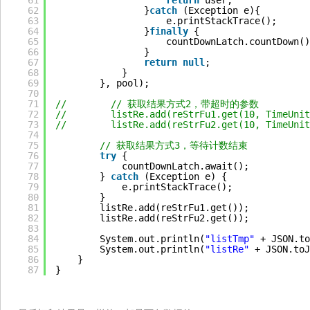
61
return
user;
62
}
catch
(Exception e){
63
e.printStackTrace();
64
}
finally
{
65
countDownLatch.countDown()
66
}
67
return
null
;
68
}
69
}, pool);
70
71
//        // 获取结果方式2，带超时的参数
72
//        listRe.add(reStrFu1.get(10, Tim
73
//        listRe.add(reStrFu2.get(10, Tim
74
75
// 获取结果方式3，等待计数结束
76
try
{
77
countDownLatch.await();
78
} 
catch
(Exception e) {
79
e.printStackTrace();
80
}
81
listRe.add(reStrFu1.get());
82
listRe.add(reStrFu2.get());
83
84
System.out.println(
"listTmp"
+ JSON.to
85
System.out.println(
"listRe"
+ JSON.toJ
86
}
87
}