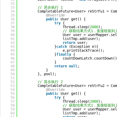
32
33
// 异步执行 1
34
CompletableFuture<User> reStrFu1 = Com
35
@Override
36
public
User get() {
37
try
{
38
Thread.sleep(
2000
);
39
// 获取结果方式1，直接组装到
40
User user = userMapper.sel
41
listTmp.add(user);
42
return
user;
43
}
catch
(Exception e){
44
e.printStackTrace();
45
}
finally
{
46
countDownLatch.countDown()
47
}
48
return
null
;
49
}
50
}, pool);
51
52
// 异步执行 2
53
CompletableFuture<User> reStrFu2 = Com
54
@Override
55
public
User get() {
56
try
{
57
Thread.sleep(
2000
);
58
// 获取结果方式1，直接组装到
59
User user = userMapper.sel
60
listTmp.add(user);