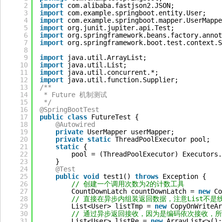
2
import
com.alibaba.fastjson2.JSON;
3
import
com.example.springboot.entity.User;
4
import
com.example.springboot.mapper.UserMappe
5
import
org.junit.jupiter.api.Test;
6
import
org.springframework.beans.factory.annot
7
import
org.springframework.boot.test.context.S
8
9
import
java.util.ArrayList;
10
import
java.util.List;
11
import
java.util.concurrent.*;
12
import
java.util.function.Supplier;
13
/**
14
* Future 机制测试
15
*/
16
@SpringBootTest
17
public
class
FutureTest {
18
@Autowired
19
private
UserMapper userMapper;
20
private
static
ThreadPoolExecutor pool;
21
static
{
22
pool = (ThreadPoolExecutor) Executors.
23
}
24
@Test
25
public
void
test1() 
throws
Exception {
26
// 创建一个调用次数为2的计数工具
27
CountDownLatch countDownLatch = 
new
Co
28
// 直接在异步内组装返回数据，注意List不是线程
29
List<User> listTmp = 
new
CopyOnWriteAr
30
// 通过异步返回接收，因为是编码依次接收，
31
List<User> listRe = 
new
ArrayList<>();