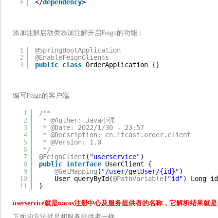
4
</
dependency
>
添加注解启动类添加注解开启Feign的功能：
1
@SpringBootApplication
2
@EnableFeignClients
3
public
class
OrderApplication {}
编写Feign的客户端
1
/**
2
* @Auther: Java小强
3
* @Date: 2022/1/30 - 23:57
4
* @Decsription: cn.itcast.order.client
5
* @Version: 1.0
6
*/
7
@FeignClient
(
"userservice"
)
8
public
interface
UserClient {
9
@GetMapping
(
"/user/getUser/{id}"
)
10
User queryById(
@PathVariable
(
"id"
) Long id
11
}
userservice就是nacos注册中心及服务提供者的名称，它解析结果就是
下面的方法就是和服务提供者一样