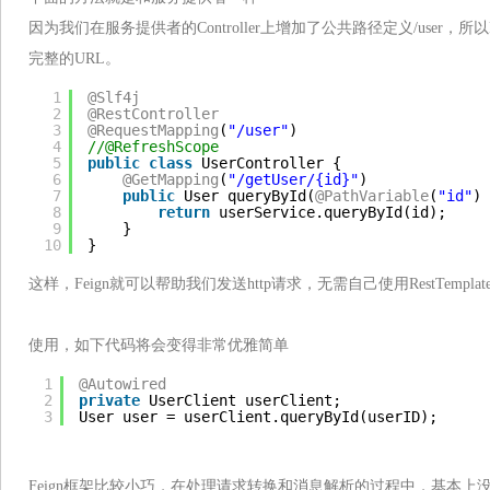
因为我们在服务提供者的Controller上增加了公共路径定义/user，
完整的URL。
1
@Slf4j
2
@RestController
3
@RequestMapping
(
"/user"
)
4
//@RefreshScope
5
public
class
UserController {
6
@GetMapping
(
"/getUser/{id}"
)
7
public
User queryById(
@PathVariable
(
"id"
) 
8
return
userService.queryById(id);
9
}
10
}
这样，Feign就可以帮助我们发送http请求，无需自己使用RestTempla
使用，如下代码将会变得非常优雅简单
1
@Autowired
2
private
UserClient userClient;
3
User user = userClient.queryById(userID);
Feign框架比较小巧，在处理请求转换和消息解析的过程中，基本