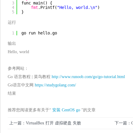
3
func main() { 
4
fmt
.Printf(
"Hello, world.\n"
)
5
}
运行
1
go run hello.go
输出
Hello, world
参考网站：
Go 语言教程 | 菜鸟教程
http://www.runoob.com/go/go-tutorial.html
Go语言中文网
https://studygolang.com/
结束
推荐您阅读更多有关于“
安装
CentOS
go
”的文章
上一篇：VirtualBox 打开 虚拟硬盘 失败
下一篇：Ce