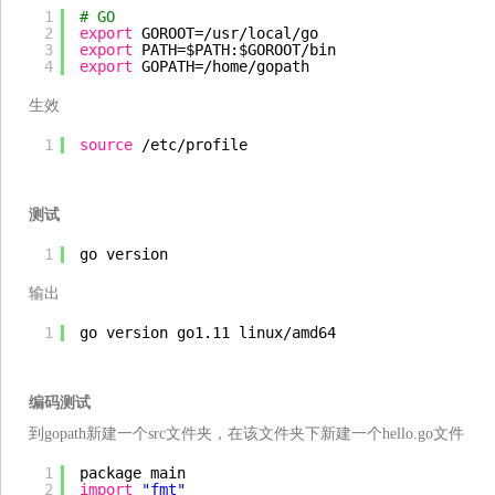
1
# GO
2
export
GOROOT=
/usr/local/go
3
export
PATH=$PATH:$GOROOT
/bin
4
export
GOPATH=
/home/gopath
生效
1
source
/etc/profile
测试
1
go version
输出
1
go version go1.11 linux
/amd64
编码测试
到gopath新建一个src文件夹，在该文件夹下新建一个hello.go文件
1
package main
2
import
"fmt"