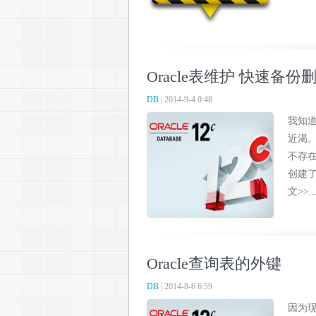
Oracle表维护 快速备份
DB
| 2014-9-4 0:48
我知道
近渴
不存在
创建
文>>..
Oracle查询表的外键
DB
| 2014-8-6 6:59
因为