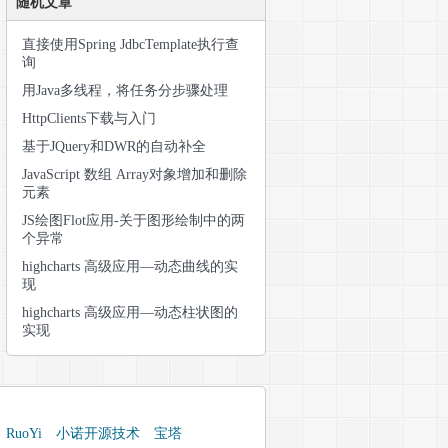
随机文章
直接使用Spring JdbcTemplate执行查
询
用Java多线程，将任务分步骤处理
HttpClients下载与入门
基于JQuery和DWR的自动补全
JavaScript 数组 Array对象增加和删除
元素
JS绘图Flot应用-关于图形绘制中的两
个异常
highcharts 高级应用—动态曲线的实
现
highcharts 高级应用—动态柱状图的
实现
RuoYi
小诺开源技术
宝塔