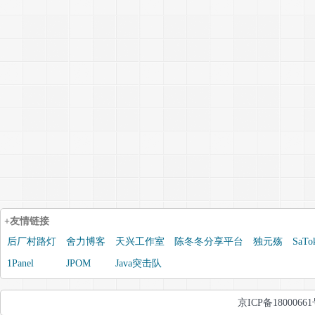
+友情链接
后厂村路灯
舍力博客
天兴工作室
陈冬冬分享平台
独元殇
SaTo
1Panel
JPOM
Java突击队
京ICP备1800066