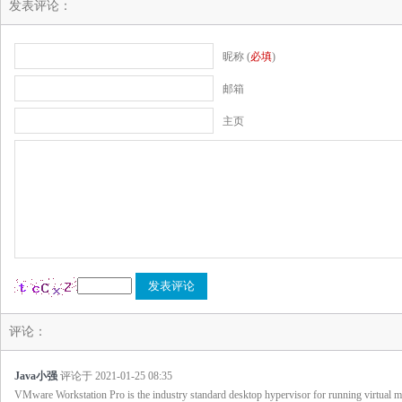
发表评论：
昵称 (
必填
)
邮箱
主页
评论：
Java小强
评论于
2021-01-25 08:35
VMware Workstation Pro is the industry standard desktop hypervisor for running virtual