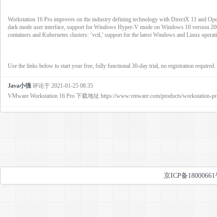
Workstation 16 Pro improves on the industry defining technology with DirectX 11 and Op
dark mode user interface, support for Windows Hyper-V mode on Windows 10 version 2004
containers and Kubernetes clusters: ‘vctl,’ support for the latest Windows and Linux opera
Use the links below to start your free, fully functional 30-day trial, no registration required.
Java小强
评论于
2021-01-25 08:35
VMware Workstation 16 Pro 下载地址 https://www.vmware.com/products/workstation-pro/w
京ICP备1800066